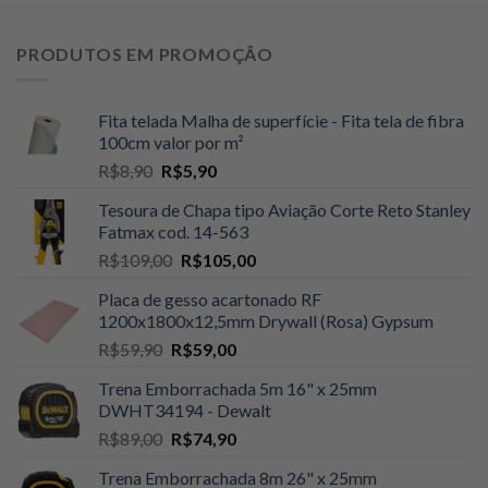
PRODUTOS EM PROMOÇÃO
Fita telada Malha de superfície - Fita tela de fibra
100cm valor por m²
O
O
R$
8,90
R$
5,90
preço
preço
Tesoura de Chapa tipo Aviação Corte Reto Stanley
original
atual
Fatmax cod. 14-563
era:
é:
O
O
R$
109,00
R$
105,00
R$8,90.
R$5,90.
preço
preço
Placa de gesso acartonado RF
original
atual
1200x1800x12,5mm Drywall (Rosa) Gypsum
era:
é:
O
O
R$
59,90
R$
59,00
R$109,00.
R$105,00.
preço
preço
Trena Emborrachada 5m 16" x 25mm
original
atual
DWHT34194 - Dewalt
era:
é:
O
O
R$
89,00
R$
74,90
R$59,90.
R$59,00.
preço
preço
Trena Emborrachada 8m 26" x 25mm
original
atual