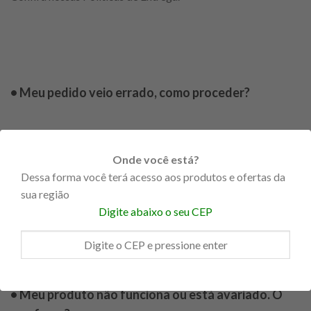
• Meu pedido veio errado, como proceder?
Onde você está?
Dessa forma você terá acesso aos produtos e ofertas da
A MetalPerfil possui Políticas de Devolução ou Trocas,
sua região
verifique-as para mais informações.
Digite abaixo o seu CEP
• Meu produto não funciona ou está avariado. O