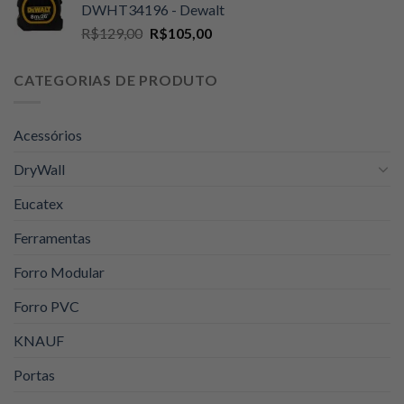
DWHT34196 - Dewalt
era:
é:
O
O
R$
129,00
R$
105,00
R$89,00.
R$74,90.
preço
preço
original
atual
CATEGORIAS DE PRODUTO
era:
é:
R$129,00.
R$105,00.
Acessórios
DryWall
Eucatex
Ferramentas
Forro Modular
Forro PVC
KNAUF
Portas