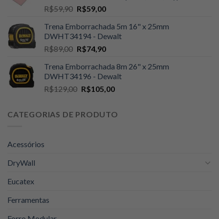
O
O
R$
59,90
R$
59,00
R$109,00.
R$105,00.
preço
preço
Trena Emborrachada 5m 16" x 25mm
original
atual
DWHT34194 - Dewalt
era:
é:
O
O
R$
89,00
R$
74,90
R$59,90.
R$59,00.
preço
preço
Trena Emborrachada 8m 26" x 25mm
original
atual
DWHT34196 - Dewalt
era:
é:
O
O
R$
129,00
R$
105,00
R$89,00.
R$74,90.
preço
preço
original
atual
CATEGORIAS DE PRODUTO
era:
é:
R$129,00.
R$105,00.
Acessórios
DryWall
Eucatex
Ferramentas
Forro Modular