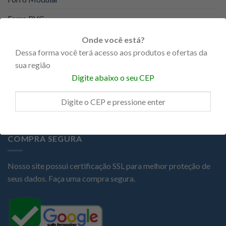
Forro PVC
KNAUF
Onde você está?
Dessa forma você terá acesso aos produtos e ofertas da
Portas
sua região
Promoções
Digite abaixo o seu CEP
Steel Frame
COMPRA SEGURA
Nosso site possui certificação SSL para melhor proteção de
seus dados. Faça uma compra segura.