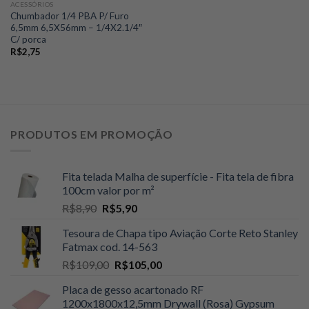
ACESSÓRIOS
Chumbador 1/4 PBA P/ Furo
6,5mm 6,5X56mm – 1/4X2.1/4″
C/ porca
R$
2,75
PRODUTOS EM PROMOÇÃO
Fita telada Malha de superfície - Fita tela de fibra
100cm valor por m²
O
O
R$
8,90
R$
5,90
preço
preço
Tesoura de Chapa tipo Aviação Corte Reto Stanley
original
atual
Fatmax cod. 14-563
era:
é:
O
O
R$
109,00
R$
105,00
R$8,90.
R$5,90.
preço
preço
Placa de gesso acartonado RF
original
atual
1200x1800x12,5mm Drywall (Rosa) Gypsum
era:
é: