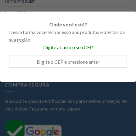
Forro Modular
Forro PVC
KNAUF
Onde você está?
Dessa forma você terá acesso aos produtos e ofertas da
Portas
sua região
Promoções
Digite abaixo o seu CEP
Steel Frame
COMPRA SEGURA
Nosso site possui certificação SSL para melhor proteção de
seus dados. Faça uma compra segura.