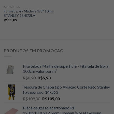
ACESSÓRIOS
Formão para Madeira 3/8″ 10mm
STANLEY 16-872LA
R$
33,89
PRODUTOS EM PROMOÇÃO
Fita telada Malha de superfície - Fita tela de fibra
100cm valor por m²
O
O
R$
8,90
R$
5,90
preço
preço
Tesoura de Chapa tipo Aviação Corte Reto Stanley
original
atual
Fatmax cod. 14-563
era:
é:
O
O
R$
109,00
R$
105,00
R$8,90.
R$5,90.
preço
preço
Placa de gesso acartonado RF
original
atual
1200x1800x12,5mm Drywall (Rosa) Gypsum