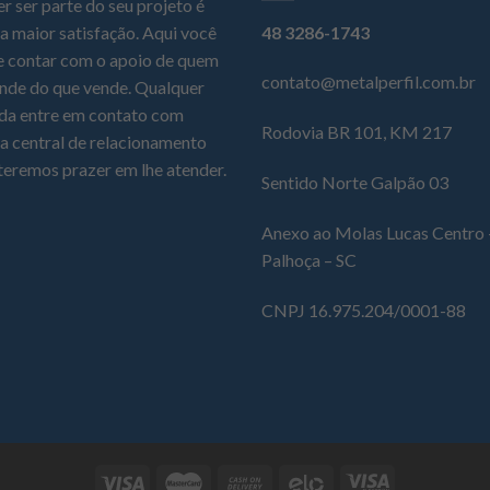
r ser parte do seu projeto é
a maior satisfação. Aqui você
48 3286-1743
 contar com o apoio de quem
contato@metalperfil.com.br
nde do que vende. Qualquer
da entre em contato com
Rodovia BR 101, KM 217
a central de relacionamento
teremos prazer em lhe atender.
Sentido Norte Galpão 03
Anexo ao Molas Lucas Centro 
Palhoça – SC
CNPJ 16.975.204/0001-88