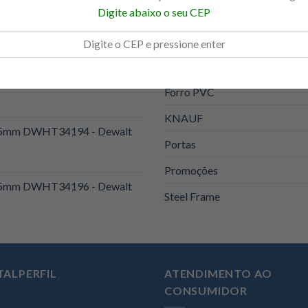
Digite abaixo o seu CEP
Eucatex
orte Reto Stanley Fatmax cod.
Ferramentas
Forro Modular
1200x1800x12,5mm Drywall
Forro PVC
KNAUF
 25mm DWHT34194 - Dewalt
Portas
Promoções
 25mm DWHT34196 - Dewalt
Steel Frame
TALPERFIL
ATENDIMENTO AO
CONSUMIDOR