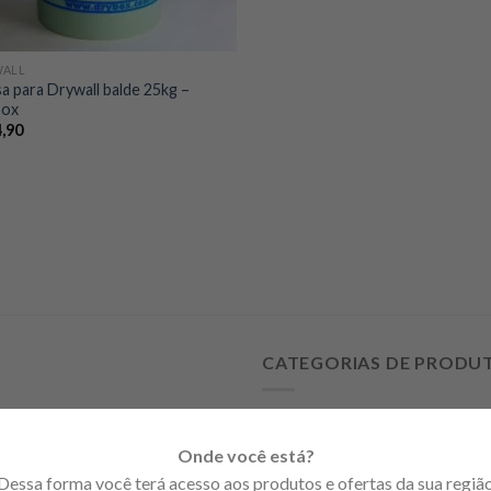
WALL
a para Drywall balde 25kg –
box
,90
CATEGORIAS DE PRODU
Acessórios
Fita tela de fibra 100cm valor
Onde você está?
DryWall
Dessa forma você terá acesso aos produtos e ofertas da sua regiã