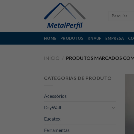
Skip
to
Pesquisar
content
por:
HOME
PRODUTOS
KNAUF
EMPRESA
CO
INÍCIO
/
PRODUTOS MARCADOS COM A
CATEGORIAS DE PRODUTO
Acessórios
DryWall
Eucatex
Ferramentas