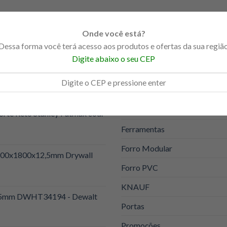
Onde você está?
CATEGORIAS DE PRODU
Dessa forma você terá acesso aos produtos e ofertas da sua regiã
Digite abaixo o seu CEP
Acessórios
Fita tela de fibra 100cm valor
DryWall
Eucatex
orte Reto Stanley Fatmax cod.
Ferramentas
Forro Modular
1200x1800x12,5mm Drywall
Forro PVC
KNAUF
 25mm DWHT34194 - Dewalt
Portas
Promoções