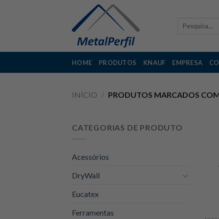
Skip
to
Pesquisar
content
por:
HOME
PRODUTOS
KNAUF
EMPRESA
CO
INÍCIO
/
PRODUTOS MARCADOS COM 
CATEGORIAS DE PRODUTO
Acessórios
DryWall
Eucatex
Ferramentas