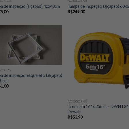
SÓRIOS
ACESSÓRIOS
a de inspeção (alçapão) 40x40cm
Tampa de inspeção (alçapão) 60x
75,00
R$
249,00
SÓRIOS
a de inspeção esqueleto (alçapão)
60cm
41,00
ACESSÓRIOS
Trena 5m 16″ x 25mm – DWHT34
Dewalt
R$
53,90