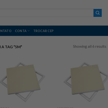
NTATO
CONTA
TROCAR CEP
Showing all 6 results
A TAG “5M”