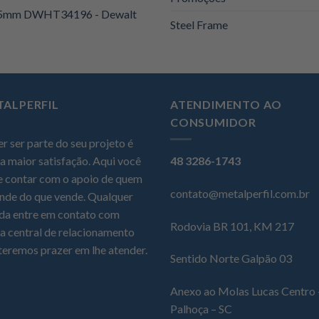
 25mm DWHT34196 - Dewalt
Steel Frame
TALPERFIL
ATENDIMENTO AO
CONSUMIDOR
r ser parte do seu projeto é
a maior satisfação. Aqui você
48 3286-1743
 contar com o apoio de quem
contato@metalperfil.com.br
nde do que vende. Qualquer
da entre em contato com
Rodovia BR 101, KM 217
a central de relacionamento
teremos prazer em lhe atender.
Sentido Norte Galpão 03
Anexo ao Molas Lucas Centro 
Palhoça – SC