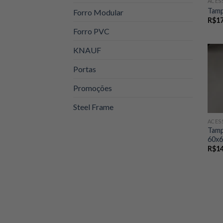
ACES
Tamp
Forro Modular
R$
1
Forro PVC
KNAUF
Portas
Promoções
Steel Frame
ACES
Tamp
60x
R$
1