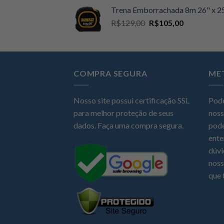
original
atual
Trena Emborrachada 8m 26" x
era:
é:
O
O
R$
129,00
R$
105,00
R$89,00.
R$74,90.
preço
preço
original
atual
era:
é:
R$129,00.
R$105,00.
COMPRA SEGURA
ME
Nosso site possui certificação SSL
Pode
para melhor proteção de seus
noss
dados. Faça uma compra segura.
pode
ente
dúvi
noss
que 