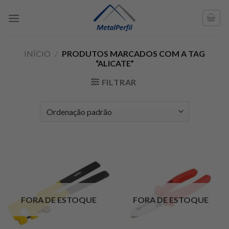
Skip
to
content
INÍCIO
/
PRODUTOS MARCADOS COM A TAG
“ALICATE”
FILTRAR
FORA DE ESTOQUE
FORA DE ESTOQUE