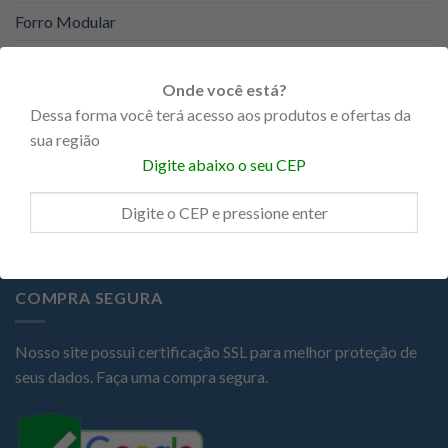
Forro Modular
Forro PVC
Onde você está?
KNAUF
Dessa forma você terá acesso aos produtos e ofertas da
Portas
sua região
Digite abaixo o seu CEP
Promoções
Steel Frame
COMPRA SEGURA
Nosso site possui certificação SSL para melhor proteção de
seus dados. Faça uma compra segura.