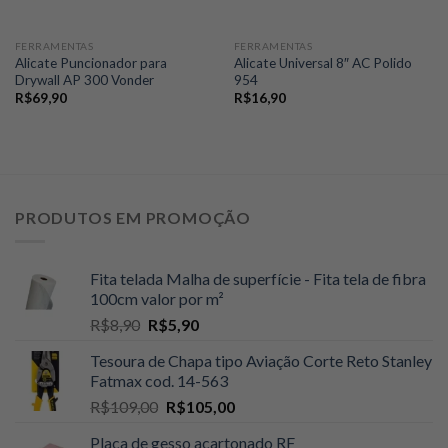
FERRAMENTAS
FERRAMENTAS
Alicate Puncionador para
Alicate Universal 8″ AC Polido
Drywall AP 300 Vonder
954
R$
69,90
R$
16,90
PRODUTOS EM PROMOÇÃO
Fita telada Malha de superfície - Fita tela de fibra
100cm valor por m²
O
O
R$
8,90
R$
5,90
preço
preço
Tesoura de Chapa tipo Aviação Corte Reto Stanley
original
atual
Fatmax cod. 14-563
era:
é:
O
O
R$
109,00
R$
105,00
R$8,90.
R$5,90.
preço
preço
Placa de gesso acartonado RF
original
atual