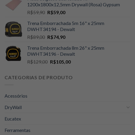
1200x1800x12,5mm Drywall (Rosa) Gypsum
era:
é:
O
O
R$
59,90
R$
59,00
R$109,00.
R$105,00.
preço
preço
Trena Emborrachada 5m 16" x 25mm
original
atual
DWHT34194 - Dewalt
era:
é:
O
O
R$
89,00
R$
74,90
R$59,90.
R$59,00.
preço
preço
Trena Emborrachada 8m 26" x 25mm
original
atual
DWHT34196 - Dewalt
era:
é:
O
O
R$
129,00
R$
105,00
R$89,00.
R$74,90.
preço
preço
original
atual
CATEGORIAS DE PRODUTO
era:
é:
R$129,00.
R$105,00.
Acessórios
DryWall
Eucatex
Ferramentas