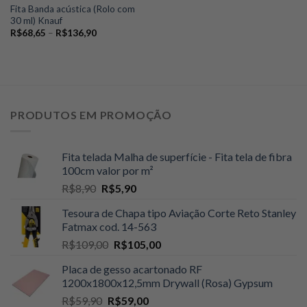
Fita Banda acústica (Rolo com
30 ml) Knauf
Faixa
R$
68,65
–
R$
136,90
de
preço:
R$68,65
através
R$136,90
PRODUTOS EM PROMOÇÃO
Fita telada Malha de superfície - Fita tela de fibra
100cm valor por m²
O
O
R$
8,90
R$
5,90
preço
preço
Tesoura de Chapa tipo Aviação Corte Reto Stanley
original
atual
Fatmax cod. 14-563
era:
é:
O
O
R$
109,00
R$
105,00
R$8,90.
R$5,90.
preço
preço
Placa de gesso acartonado RF
original
atual
1200x1800x12,5mm Drywall (Rosa) Gypsum
era:
é:
O
O
R$
59,90
R$
59,00
R$109,00.
R$105,00.