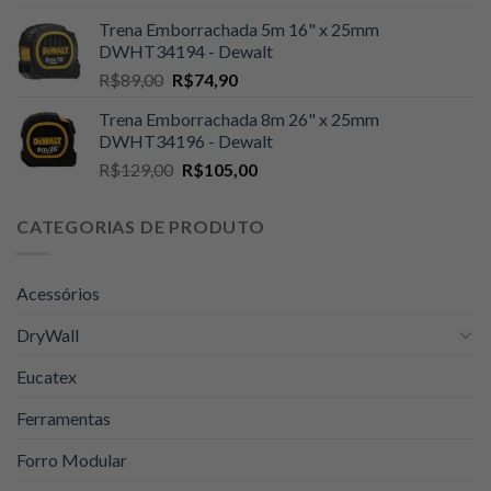
preço
preço
Trena Emborrachada 5m 16" x 25mm
original
atual
DWHT34194 - Dewalt
era:
é:
O
O
R$
89,00
R$
74,90
R$59,90.
R$59,00.
preço
preço
Trena Emborrachada 8m 26" x 25mm
original
atual
DWHT34196 - Dewalt
era:
é:
O
O
R$
129,00
R$
105,00
R$89,00.
R$74,90.
preço
preço
original
atual
CATEGORIAS DE PRODUTO
era:
é:
R$129,00.
R$105,00.
Acessórios
DryWall
Eucatex
Ferramentas
Forro Modular