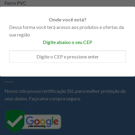
Forro PVC
KNAUF
Onde você está?
Portas
Dessa forma você terá acesso aos produtos e ofertas da
sua região
Promoções
Digite abaixo o seu CEP
Steel Frame
COMPRA SEGURA
Nosso site possui certificação SSL para melhor proteção de
seus dados. Faça uma compra segura.