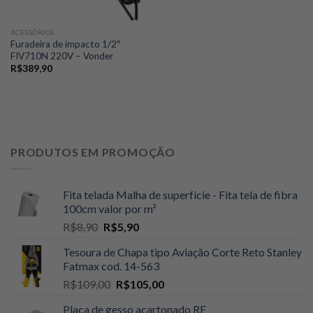
ACESSÓRIOS
Furadeira de impacto 1/2″
FIV710N 220V – Vonder
R$
389,90
PRODUTOS EM PROMOÇÃO
Fita telada Malha de superfície - Fita tela de fibra
100cm valor por m²
O
O
R$
8,90
R$
5,90
preço
preço
Tesoura de Chapa tipo Aviação Corte Reto Stanley
original
atual
Fatmax cod. 14-563
era:
é:
O
O
R$
109,00
R$
105,00
R$8,90.
R$5,90.
preço
preço
Placa de gesso acartonado RF
original
atual