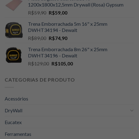
1200x1800x12,5mm Drywall (Rosa) Gypsum
era:
é:
O
O
R$
59,90
R$
59,00
R$109,00.
R$105,00.
preço
preço
Trena Emborrachada 5m 16" x 25mm
original
atual
DWHT34194 - Dewalt
era:
é:
O
O
R$
89,00
R$
74,90
R$59,90.
R$59,00.
preço
preço
Trena Emborrachada 8m 26" x 25mm
original
atual
DWHT34196 - Dewalt
era:
é:
O
O
R$
129,00
R$
105,00
R$89,00.
R$74,90.
preço
preço
original
atual
CATEGORIAS DE PRODUTO
era:
é:
R$129,00.
R$105,00.
Acessórios
DryWall
Eucatex
Ferramentas