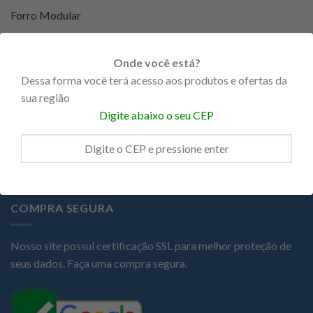
Forro Modular
Forro PVC
Onde você está?
KNAUF
Dessa forma você terá acesso aos produtos e ofertas da
Portas
sua região
Digite abaixo o seu CEP
Promoções
Steel Frame
COMPRA SEGURA
Nosso site possui certificação SSL para melhor proteção de
seus dados. Faça uma compra segura.