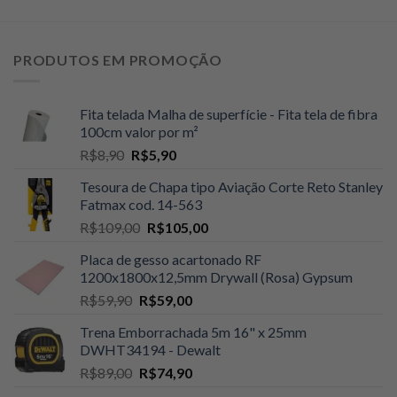
PRODUTOS EM PROMOÇÃO
Fita telada Malha de superfície - Fita tela de fibra
100cm valor por m²
O
O
R$
8,90
R$
5,90
preço
preço
Tesoura de Chapa tipo Aviação Corte Reto Stanley
original
atual
Fatmax cod. 14-563
era:
é:
O
O
R$
109,00
R$
105,00
R$8,90.
R$5,90.
preço
preço
Placa de gesso acartonado RF
original
atual
1200x1800x12,5mm Drywall (Rosa) Gypsum
era:
é:
O
O
R$
59,90
R$
59,00
R$109,00.
R$105,00.
preço
preço
Trena Emborrachada 5m 16" x 25mm
original
atual
DWHT34194 - Dewalt
era:
é:
O
O
R$
89,00
R$
74,90
R$59,90.
R$59,00.
preço
preço