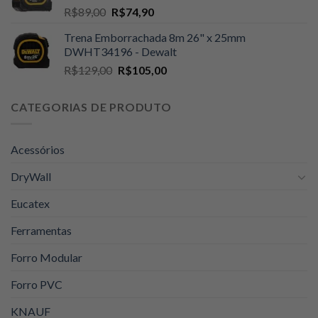
O
O
R$
89,00
R$
74,90
R$59,90.
R$59,00.
preço
preço
Trena Emborrachada 8m 26" x 25mm
original
atual
DWHT34196 - Dewalt
era:
é:
O
O
R$
129,00
R$
105,00
R$89,00.
R$74,90.
preço
preço
original
atual
CATEGORIAS DE PRODUTO
era:
é:
R$129,00.
R$105,00.
Acessórios
DryWall
Eucatex
Ferramentas
Forro Modular
Forro PVC
KNAUF