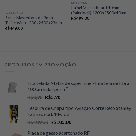
DRYWALL
Painel Masterboard 40mm
(Painelwall) 1200x2500x40mm
ACESSÓRIOS
Painel Masterboard 23mm
R$
499,00
(PainelWall) 1200x2500x23mm
R$
449,00
PRODUTOS EM PROMOÇÃO
Fita telada Malha de superfície - Fita tela de fibra
100cm valor por m²
O
O
R$
8,90
R$
5,90
preço
preço
Tesoura de Chapa tipo Aviação Corte Reto Stanley
original
atual
Fatmax cod. 14-563
era:
é:
O
O
R$
109,00
R$
105,00
R$8,90.
R$5,90.
preço
preço
Placa de gesso acartonado RF
original
atual