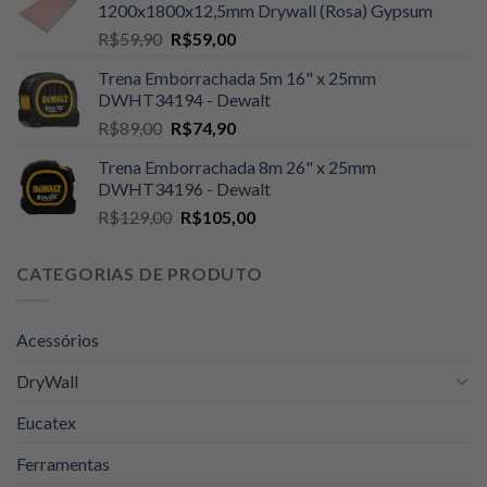
1200x1800x12,5mm Drywall (Rosa) Gypsum
era:
é:
O
O
R$
59,90
R$
59,00
R$109,00.
R$105,00.
preço
preço
Trena Emborrachada 5m 16" x 25mm
original
atual
DWHT34194 - Dewalt
era:
é:
O
O
R$
89,00
R$
74,90
R$59,90.
R$59,00.
preço
preço
Trena Emborrachada 8m 26" x 25mm
original
atual
DWHT34196 - Dewalt
era:
é:
O
O
R$
129,00
R$
105,00
R$89,00.
R$74,90.
preço
preço
original
atual
CATEGORIAS DE PRODUTO
era:
é:
R$129,00.
R$105,00.
Acessórios
DryWall
Eucatex
Ferramentas