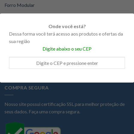
Forro Modular
Forro PVC
Onde você está?
KNAUF
Dessa forma você terá acesso aos produtos e ofertas da
Portas
sua região
Digite abaixo o seu CEP
Promoções
Steel Frame
COMPRA SEGURA
Nosso site possui certificação SSL para melhor proteção de
seus dados. Faça uma compra segura.