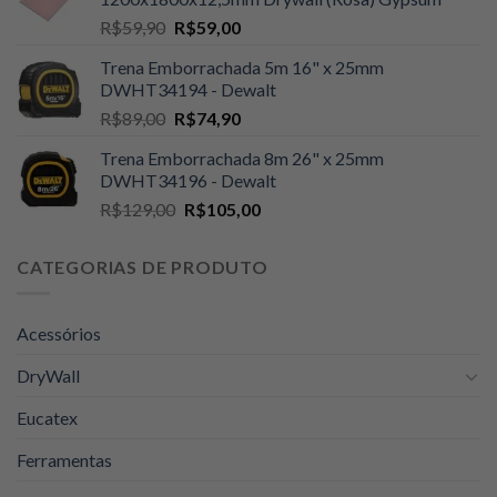
era:
é:
O
O
R$
59,90
R$
59,00
R$109,00.
R$105,00.
preço
preço
Trena Emborrachada 5m 16" x 25mm
original
atual
DWHT34194 - Dewalt
era:
é:
O
O
R$
89,00
R$
74,90
R$59,90.
R$59,00.
preço
preço
Trena Emborrachada 8m 26" x 25mm
original
atual
DWHT34196 - Dewalt
era:
é:
O
O
R$
129,00
R$
105,00
R$89,00.
R$74,90.
preço
preço
original
atual
CATEGORIAS DE PRODUTO
era:
é:
R$129,00.
R$105,00.
Acessórios
DryWall
Eucatex
Ferramentas