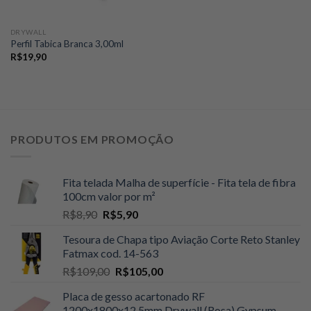
DRYWALL
Perfil Tabica Branca 3,00ml
R$
19,90
PRODUTOS EM PROMOÇÃO
Fita telada Malha de superfície - Fita tela de fibra
100cm valor por m²
O
O
R$
8,90
R$
5,90
preço
preço
Tesoura de Chapa tipo Aviação Corte Reto Stanley
original
atual
Fatmax cod. 14-563
era:
é:
O
O
R$
109,00
R$
105,00
R$8,90.
R$5,90.
preço
preço
Placa de gesso acartonado RF
original
atual
1200x1800x12,5mm Drywall (Rosa) Gypsum