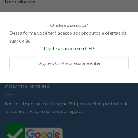
Forro Modular
Forro PVC
KNAUF
Onde você está?
Dessa forma você terá acesso aos produtos e ofertas da
Portas
sua região
Digite abaixo o seu CEP
Promoções
Steel Frame
COMPRA SEGURA
Nosso site possui certificação SSL para melhor proteção de
seus dados. Faça uma compra segura.