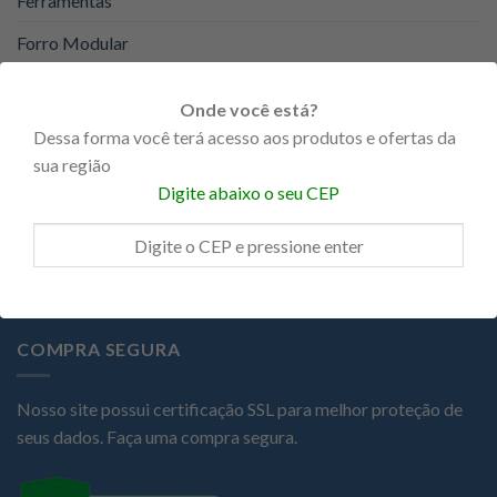
Ferramentas
Forro Modular
Forro PVC
Onde você está?
KNAUF
Dessa forma você terá acesso aos produtos e ofertas da
sua região
Portas
Digite abaixo o seu CEP
Promoções
Steel Frame
COMPRA SEGURA
Nosso site possui certificação SSL para melhor proteção de
seus dados. Faça uma compra segura.