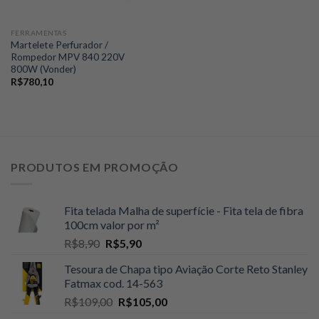
FERRAMENTAS
Martelete Perfurador /
Rompedor MPV 840 220V
800W (Vonder)
R$
780,10
PRODUTOS EM PROMOÇÃO
Fita telada Malha de superfície - Fita tela de fibra
100cm valor por m²
O
O
R$
8,90
R$
5,90
preço
preço
Tesoura de Chapa tipo Aviação Corte Reto Stanley
original
atual
Fatmax cod. 14-563
era:
é:
O
O
R$
109,00
R$
105,00
R$8,90.
R$5,90.
preço
preço