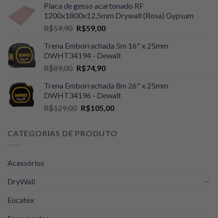
Placa de gesso acartonado RF
original
atual
1200x1800x12,5mm Drywall (Rosa) Gypsum
era:
é:
O
O
R$
59,90
R$
59,00
R$109,00.
R$105,00.
preço
preço
Trena Emborrachada 5m 16" x 25mm
original
atual
DWHT34194 - Dewalt
era:
é:
O
O
R$
89,00
R$
74,90
R$59,90.
R$59,00.
preço
preço
Trena Emborrachada 8m 26" x 25mm
original
atual
DWHT34196 - Dewalt
era:
é:
O
O
R$
129,00
R$
105,00
R$89,00.
R$74,90.
preço
preço
original
atual
CATEGORIAS DE PRODUTO
era:
é:
R$129,00.
R$105,00.
Acessórios
DryWall
Eucatex