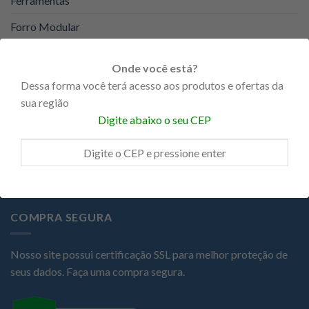
Ferramentas
Forro Modular
Forro PVC
Onde você está?
KNAUF
Dessa forma você terá acesso aos produtos e ofertas da
sua região
Portas
Digite abaixo o seu CEP
Promoções
Steel Frame
COMPRA SEGURA
Nosso site possui certificação SSL para melhor proteção de
seus dados. Faça uma compra segura.