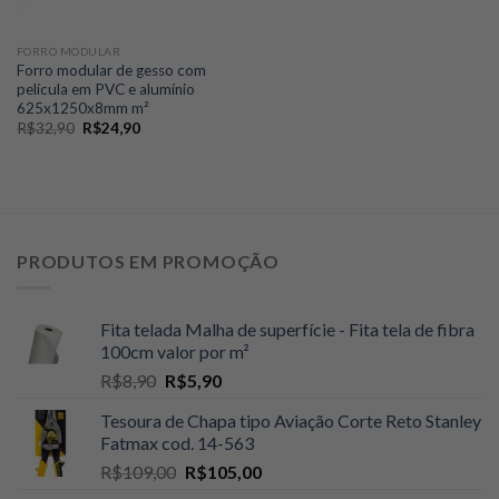
FORRO MODULAR
Forro modular de gesso com
película em PVC e alumínio
625x1250x8mm m²
O
O
R$
32,90
R$
24,90
preço
preço
original
atual
era:
é:
R$32,90.
R$24,90.
PRODUTOS EM PROMOÇÃO
Fita telada Malha de superfície - Fita tela de fibra
100cm valor por m²
O
O
R$
8,90
R$
5,90
preço
preço
Tesoura de Chapa tipo Aviação Corte Reto Stanley
original
atual
Fatmax cod. 14-563
era:
é:
O
O
R$
109,00
R$
105,00
R$8,90.
R$5,90.
preço
preço