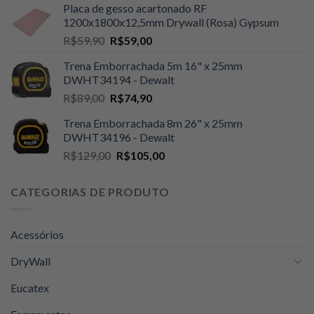
Placa de gesso acartonado RF
original
atual
1200x1800x12,5mm Drywall (Rosa) Gypsum
era:
é:
O
O
R$
59,90
R$
59,00
R$109,00.
R$105,00.
preço
preço
Trena Emborrachada 5m 16" x 25mm
original
atual
DWHT34194 - Dewalt
era:
é:
O
O
R$
89,00
R$
74,90
R$59,90.
R$59,00.
preço
preço
Trena Emborrachada 8m 26" x 25mm
original
atual
DWHT34196 - Dewalt
era:
é:
O
O
R$
129,00
R$
105,00
R$89,00.
R$74,90.
preço
preço
original
atual
CATEGORIAS DE PRODUTO
era:
é:
R$129,00.
R$105,00.
Acessórios
DryWall
Eucatex