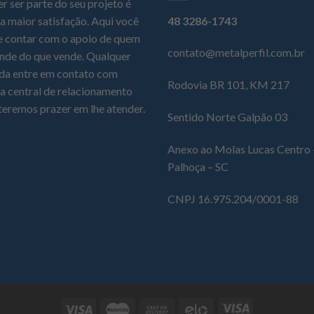
r ser parte do seu projeto é
a maior satisfação. Aqui você
48 3286-1743
 contar com o apoio de quem
contato@metalperfil.com.br
nde do que vende. Qualquer
da entre em contato com
Rodovia BR 101, KM 217
a central de relacionamento
teremos prazer em lhe atender.
Sentido Norte Galpão 03
Anexo ao Molas Lucas Centro 
Palhoça – SC
CNPJ 16.975.204/0001-88