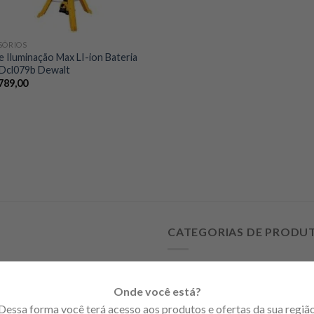
SÓRIOS
e Iluminação Max LI-ion Bateria
Dcl079b Dewalt
789,00
CATEGORIAS DE PRODU
Acessórios
Fita tela de fibra 100cm valor
Onde você está?
DryWall
Dessa forma você terá acesso aos produtos e ofertas da sua regiã