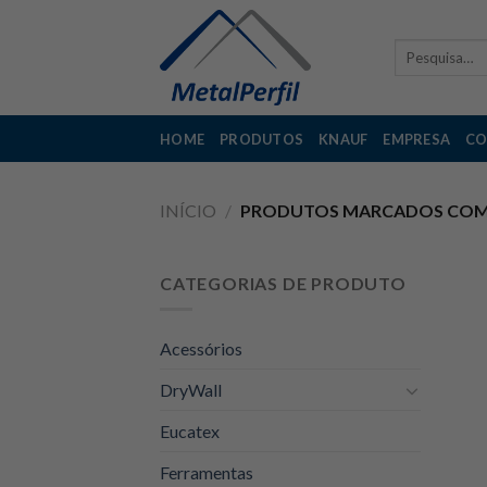
Skip
to
Pesquisar
content
por:
HOME
PRODUTOS
KNAUF
EMPRESA
CO
INÍCIO
/
PRODUTOS MARCADOS COM 
CATEGORIAS DE PRODUTO
Acessórios
DryWall
Eucatex
Ferramentas