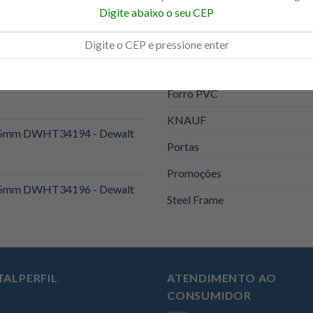
Digite abaixo o seu CEP
Eucatex
orte Reto Stanley Fatmax cod.
Ferramentas
Forro Modular
1200x1800x12,5mm Drywall
Forro PVC
KNAUF
 25mm DWHT34194 - Dewalt
Portas
Promoções
 25mm DWHT34196 - Dewalt
Steel Frame
TALPERFIL
ATENDIMENTO AO
CONSUMIDOR