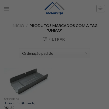
Skip
to
content
INÍCIO
/
PRODUTOS MARCADOS COM A TAG
“UNIAO”
FILTRAR
ACESSÓRIOS
União F-530 (Emenda)
R$
1,30