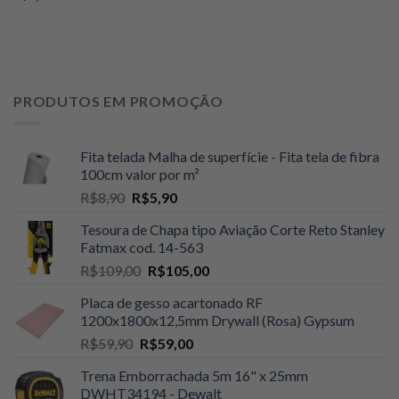
PRODUTOS EM PROMOÇÃO
Fita telada Malha de superfície - Fita tela de fibra
100cm valor por m²
O
O
R$
8,90
R$
5,90
preço
preço
Tesoura de Chapa tipo Aviação Corte Reto Stanley
original
atual
Fatmax cod. 14-563
era:
é:
O
O
R$
109,00
R$
105,00
R$8,90.
R$5,90.
preço
preço
Placa de gesso acartonado RF
original
atual
1200x1800x12,5mm Drywall (Rosa) Gypsum
era:
é:
O
O
R$
59,90
R$
59,00
R$109,00.
R$105,00.
preço
preço
Trena Emborrachada 5m 16" x 25mm
original
atual
DWHT34194 - Dewalt
era:
é: