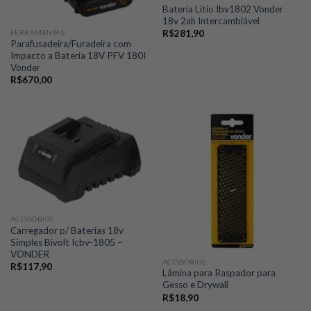
Bateria Lítio Ibv1802 Vonder
18v 2ah Intercambiável
FERRAMENTAS
R$
281,90
Parafusadeira/Furadeira com
Impacto a Bateria 18V PFV 180I
Vonder
R$
670,00
ACESSÓRIOS
Carregador p/ Baterias 18v
Simples Bivolt Icbv-1805 –
VONDER
ACESSÓRIOS
R$
117,90
Lâmina para Raspador para
Gesso e Drywall
R$
18,90