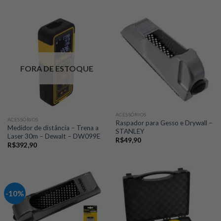
FORA DE ESTOQUE
ACESSÓRIOS
ACESSÓRIOS
Raspador para Gesso e Drywall –
Medidor de distância – Trena a
STANLEY
Laser 30m – Dewalt – DW099E
R$
49,90
R$
392,90
-10%