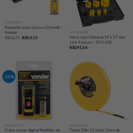
ACESSÓRIOS
Raspador para Gesso e Drywall –
Vonder
ACESSÓRIOS
Serra copo bimetal 19 à 57 mm
O
O
R$
58,75
R$
53,13
preço
preço
com 9 peças – SCV 200
original
atual
R$
291,56
era:
é:
R$58,75.
R$53,13.
-15%
ACESSÓRIOS
ACESSÓRIOS
Trena a laser digital Medidor de
Trena 50m 12,5mm Cinta de