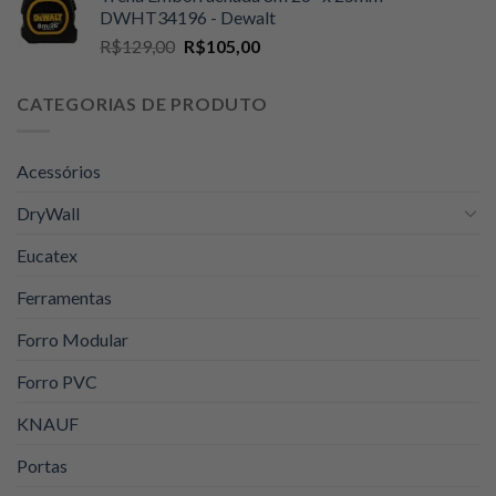
original
atual
DWHT34196 - Dewalt
era:
é:
O
O
R$
129,00
R$
105,00
R$89,00.
R$74,90.
preço
preço
original
atual
CATEGORIAS DE PRODUTO
era:
é:
R$129,00.
R$105,00.
Acessórios
DryWall
Eucatex
Ferramentas
Forro Modular
Forro PVC
KNAUF
Portas