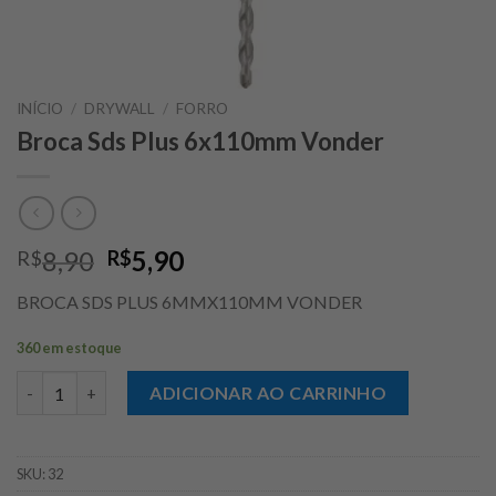
INÍCIO
/
DRYWALL
/
FORRO
Broca Sds Plus 6x110mm Vonder
O
O
8,90
5,90
R$
R$
preço
preço
BROCA SDS PLUS 6MMX110MM VONDER
original
atual
era:
é:
360 em estoque
R$8,90.
R$5,90.
Broca Sds Plus 6x110mm Vonder quantidade
ADICIONAR AO CARRINHO
SKU:
32