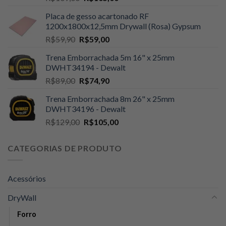
preço
preço
Placa de gesso acartonado RF
original
atual
1200x1800x12,5mm Drywall (Rosa) Gypsum
era:
é:
O
O
R$
59,90
R$
59,00
R$109,00.
R$105,00.
preço
preço
Trena Emborrachada 5m 16" x 25mm
original
atual
DWHT34194 - Dewalt
era:
é:
O
O
R$
89,00
R$
74,90
R$59,90.
R$59,00.
preço
preço
Trena Emborrachada 8m 26" x 25mm
original
atual
DWHT34196 - Dewalt
era:
é:
O
O
R$
129,00
R$
105,00
R$89,00.
R$74,90.
preço
preço
original
atual
CATEGORIAS DE PRODUTO
era:
é:
R$129,00.
R$105,00.
Acessórios
DryWall
Forro