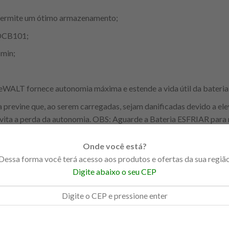
 Permite um ótimo armazenamento;
 DCB101;
 min;
eWALT fornece autonomia máxima e estende a vida útil da bateria
 previne que, ao serem carregadas, sejam danificadas devido a el
ita a perda da autonomia. OBS: Aguarde a Bateria ESFRIAR para 
com as baterias NiCd da DeWALT
Onde você está?
Dessa forma você terá acesso aos produtos e ofertas da sua regiã
Digite abaixo o seu CEP
 min – 20V 3.0ah em 60 min;