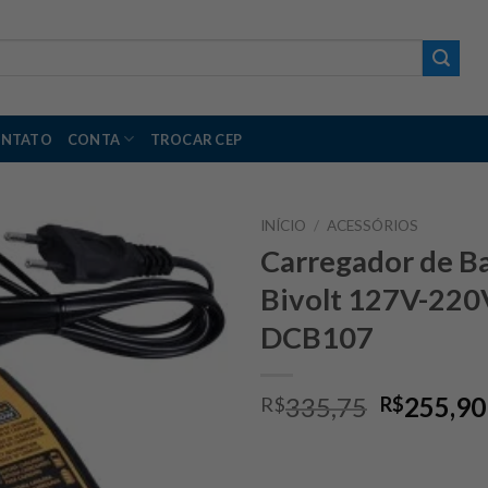
NTATO
CONTA
TROCAR CEP
INÍCIO
/
ACESSÓRIOS
Carregador de B
Bivolt 127V-220
DCB107
O
335,75
255,90
R$
R$
preço
original
era: