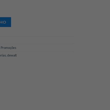
.
R$255,90.
NHO
,
Promoções
rias
,
dewalt