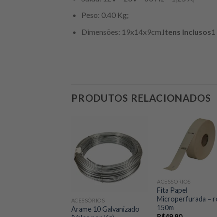
Peso: 0.40 Kg;
Dimensões: 19x14x9cm.
Itens Inclusos
1
PRODUTOS RELACIONADOS
SÓRIOS
 Plástica Preta
 (20kg)
99
ACESSÓRIOS
Fita Papel
Microperfurada – r
ACESSÓRIOS
150m
Arame 10 Galvanizado
R$
49,90