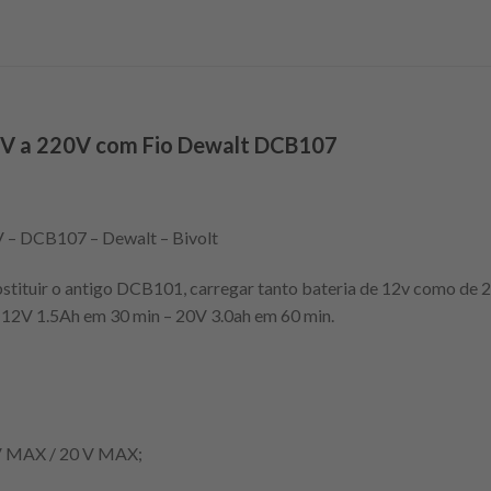
7V a 220V com Fio Dewalt DCB107
0V – DCB107 – Dewalt – Bivolt
tituir o antigo DCB101, carregar tanto bateria de 12v como de 
a 12V 1.5Ah em 30 min – 20V 3.0ah em 60 min.
2 V MAX / 20 V MAX;