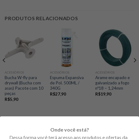
PRODUTOS RELACIONADOS
ACESSÓRIOS
ACESSÓRIOS
ACESSÓRIOS
Bucha W-fly para
Espuma Expansiva
Arame encapado e
drywall (Bucha com
de Pol. 500ML /
galvanizado a fogo
asas) Pacote com 10
340G
nº18 – 1,24mm
peças
R$
27,90
R$
19,90
R$
5,90
Onde você está?
PRODUTOS EM PROMOÇÃO
Dessa forma você terá acesso aos produtos e ofertas da