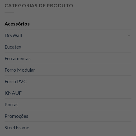
original
atual
CATEGORIAS DE PRODUTO
era:
é:
R$129,00.
R$105,00.
Acessórios
DryWall
Eucatex
Ferramentas
Forro Modular
Forro PVC
KNAUF
Portas
Promoções
Steel Frame