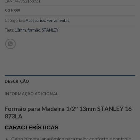
EAN:
747752168731
SKU:
889
Categorias:
Acessórios
,
Ferramentas
Tags:
13mm
,
formão
,
STANLEY
DESCRIÇÃO
INFORMAÇÃO ADICIONAL
Formão para Madeira 1/2″ 13mm STANLEY 16-
873LA
CARACTERÍSTICAS
Cabo bimetal anatômico para maior conforto e controle