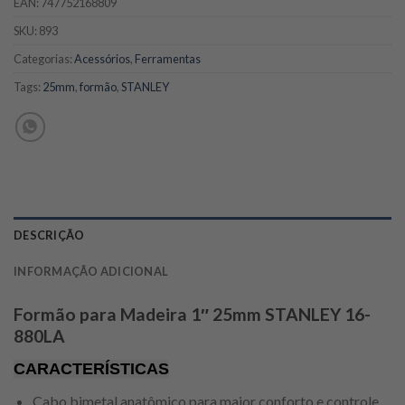
EAN:
747752168809
SKU:
893
Categorias:
Acessórios
,
Ferramentas
Tags:
25mm
,
formão
,
STANLEY
DESCRIÇÃO
INFORMAÇÃO ADICIONAL
Formão para Madeira 1″ 25mm STANLEY 16-
880LA
CARACTERÍSTICAS
Cabo bimetal anatômico para maior conforto e controle