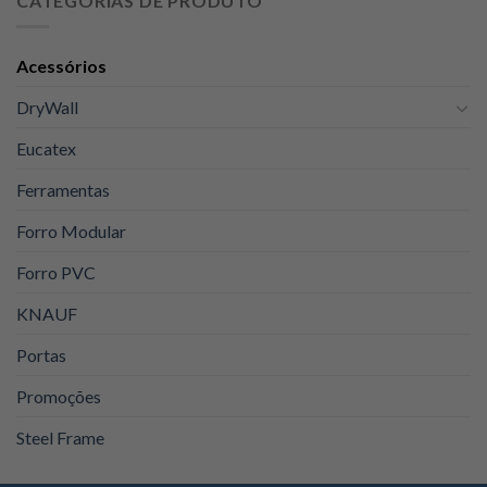
CATEGORIAS DE PRODUTO
era:
é:
R$129,00.
R$105,00.
Acessórios
DryWall
Eucatex
Ferramentas
Forro Modular
Forro PVC
KNAUF
Portas
Promoções
Steel Frame