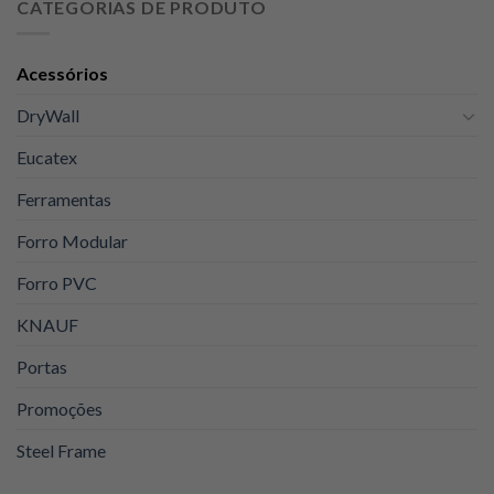
CATEGORIAS DE PRODUTO
era:
é:
R$129,00.
R$105,00.
Acessórios
DryWall
Eucatex
Ferramentas
Forro Modular
Forro PVC
KNAUF
Portas
Promoções
Steel Frame