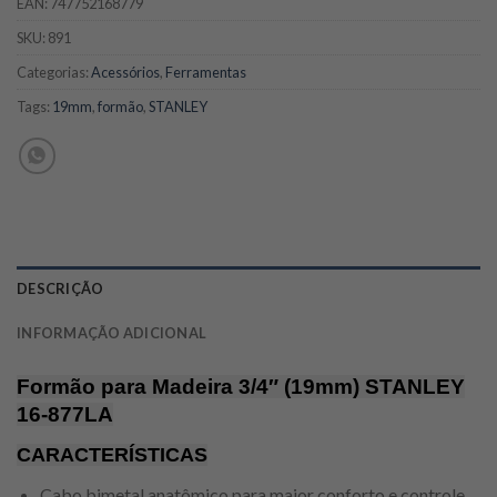
EAN:
747752168779
SKU:
891
Categorias:
Acessórios
,
Ferramentas
Tags:
19mm
,
formão
,
STANLEY
DESCRIÇÃO
INFORMAÇÃO ADICIONAL
Formão para Madeira 3/4″ (19mm) STANLEY
16-877LA
CARACTERÍSTICAS
Cabo bimetal anatômico para maior conforto e controle