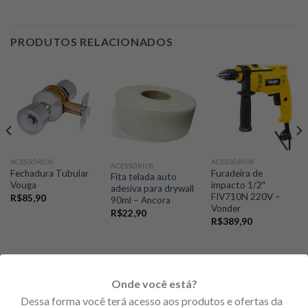
PRODUTOS RELACIONADOS
ACESSÓRIOS
ACESSÓRIOS
ACESSÓRIOS
Fechadura Tubular
Furadeira de
Fita telada auto
Vouga
impacto 1/2″
adesiva para drywall
FIV710N 220V –
R$
85,90
90ml – Ancora
Vonder
R$
22,90
R$
389,90
Onde você está?
PRODUTOS EM PROMOÇÃO
Dessa forma você terá acesso aos produtos e ofertas da