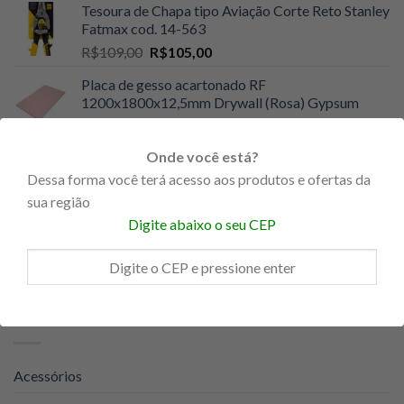
Tesoura de Chapa tipo Aviação Corte Reto Stanley
original
atual
Fatmax cod. 14-563
era:
é:
O
O
R$
109,00
R$
105,00
R$8,90.
R$5,90.
preço
preço
Placa de gesso acartonado RF
original
atual
1200x1800x12,5mm Drywall (Rosa) Gypsum
era:
é:
O
O
R$
59,90
R$
59,00
R$109,00.
R$105,00.
preço
preço
Onde você está?
Trena Emborrachada 5m 16" x 25mm
original
atual
DWHT34194 - Dewalt
Dessa forma você terá acesso aos produtos e ofertas da
era:
é:
O
O
R$
89,00
R$
74,90
R$59,90.
R$59,00.
sua região
preço
preço
Digite abaixo o seu CEP
Trena Emborrachada 8m 26" x 25mm
original
atual
DWHT34196 - Dewalt
era:
é:
O
O
R$
129,00
R$
105,00
R$89,00.
R$74,90.
preço
preço
original
atual
CATEGORIAS DE PRODUTO
era:
é:
R$129,00.
R$105,00.
Acessórios