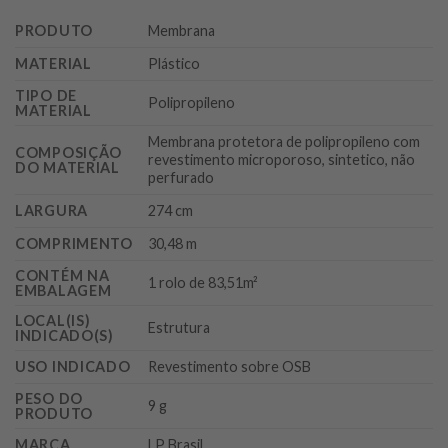
PRODUTO
Membrana
MATERIAL
Plástico
TIPO DE
Polipropileno
MATERIAL
Membrana protetora de polipropileno com
COMPOSIÇÃO
revestimento microporoso, sintetico, não
DO MATERIAL
perfurado
LARGURA
274 cm
COMPRIMENTO
30,48 m
CONTÉM NA
1 rolo de 83,51m²
EMBALAGEM
LOCAL(IS)
Estrutura
INDICADO(S)
USO INDICADO
Revestimento sobre OSB
PESO DO
9 g
PRODUTO
MARCA
LP Brasil