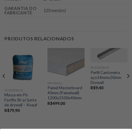
GARANTIA DO
120 mes(es)
FABRICANTE
PRODUTOS RELACIONADOS
ACESSÓRIOS
Perfil Cantoneira
aço14mmx30mm
Drywall
DRYWALL
R$
9,40
Painel Masterboard
ACESSÓRIOS
40mm (Painelwall)
Massa em Pó
1200x2500x40mm
Fastfix-Br p/ junta
R$
499,00
de drywall – Knauf
R$
79,90