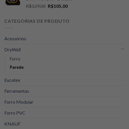
era:
é:
O
O
R$
129,00
R$
105,00
R$89,00.
R$74,90.
preço
preço
original
atual
CATEGORIAS DE PRODUTO
era:
é:
R$129,00.
R$105,00.
Acessórios
DryWall
Forro
Parede
Eucatex
Ferramentas
Forro Modular
Forro PVC
KNAUF