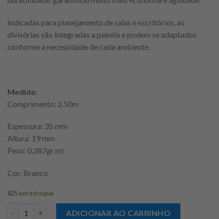
Indicadas para planejamento de salas e escritórios, as
divisórias são integradas a painéis e podem se adaptados
conforme a necessidade de cada ambiente.
Medida:
Comprimento: 2,50m
Espessura: 35 mm
Altura: 19 mm
Peso: 0,287gr ml
Cor: Branco
625 em estoque
Perfil divisória naval travessa H-NTR 2.5m Branco quantidade
ADICIONAR AO CARRINHO