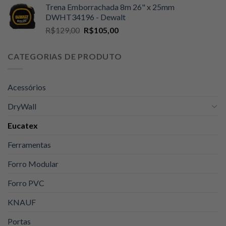
Trena Emborrachada 8m 26" x 25mm
original
atual
DWHT34196 - Dewalt
era:
é:
O
O
R$
129,00
R$
105,00
R$89,00.
R$74,90.
preço
preço
original
atual
CATEGORIAS DE PRODUTO
era:
é:
R$129,00.
R$105,00.
Acessórios
DryWall
Eucatex
Ferramentas
Forro Modular
Forro PVC
KNAUF
Portas