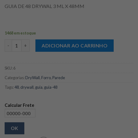
GUIA DE 48 DRYWAL 3 ML X 48MM
1468 em estoque
Perfil Guia de 48mm para Drywall - 3ml quantidade
ADICIONAR AO CARRINHO
SKU:
6
Categorias:
DryWall
,
Forro
,
Parede
Tags:
48
,
drywall
,
guia
,
guia-48
Calcular Frete
OK