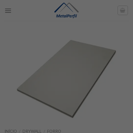
Skip
to
content
INÍCIO
/
DRYWALL
/
FORRO