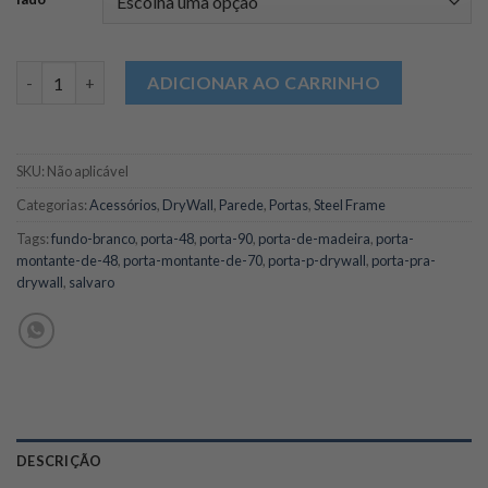
Porta de Madeira para drywall fundo branco 90cm - Salvaro qu
ADICIONAR AO CARRINHO
SKU:
Não aplicável
Categorias:
Acessórios
,
DryWall
,
Parede
,
Portas
,
Steel Frame
Tags:
fundo-branco
,
porta-48
,
porta-90
,
porta-de-madeira
,
porta-
montante-de-48
,
porta-montante-de-70
,
porta-p-drywall
,
porta-pra-
drywall
,
salvaro
DESCRIÇÃO