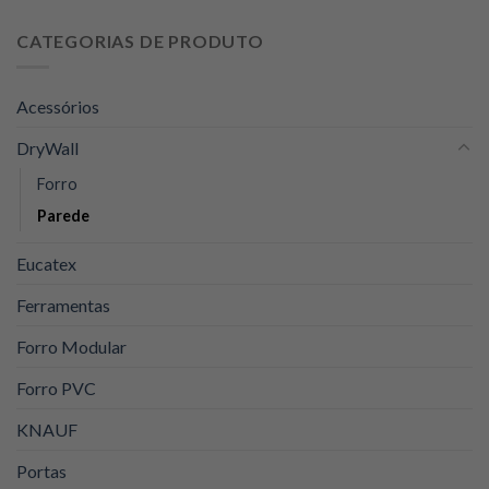
preço
preço
original
atual
CATEGORIAS DE PRODUTO
era:
é:
R$129,00.
R$105,00.
Acessórios
DryWall
Forro
Parede
Eucatex
Ferramentas
Forro Modular
Forro PVC
KNAUF
Portas