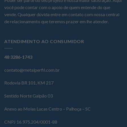
Poder ser parte do seu projeto é nossa maior satisfação. Aqui
você pode contar com o apoio de quem entende do que
vende. Qualquer dúvida entre em contato com nossa central
de relacionamento que teremos prazer em lhe atender.
ATENDIMENTO AO CONSUMIDOR
48 3286-1743
contato@metalperfil.com.br
Rodovia BR 101, KM 217
Sentido Norte Galpão 03
Anexo ao Molas Lucas Centro – Palhoça – SC
CNPJ 16.975.204/0001-88