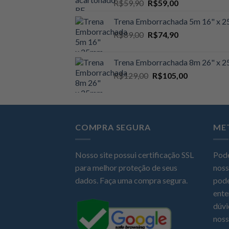
O
O
R$
59,90
R$
59,00
R$109,00.
R$105,00.
preço
preço
Trena Emborrachada 5m 16" x
original
atual
O
O
R$
89,00
era:
R$
74,90
é:
preço
preço
R$59,90.
R$59,00.
original
atual
Trena Emborrachada 8m 26" x
era:
é:
O
O
R$
129,00
R$
105,00
R$89,00.
R$74,90.
preço
preço
original
atual
era:
é:
R$129,00.
R$105,00.
COMPRA SEGURA
ME
Nosso site possui certificação SSL
Pode
para melhor proteção de seus
noss
dados. Faça uma compra segura.
pode
ente
dúvi
noss