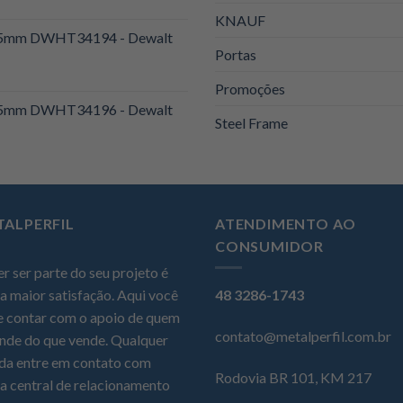
KNAUF
 25mm DWHT34194 - Dewalt
Portas
Promoções
 25mm DWHT34196 - Dewalt
Steel Frame
TALPERFIL
ATENDIMENTO AO
CONSUMIDOR
r ser parte do seu projeto é
a maior satisfação. Aqui você
48 3286-1743
 contar com o apoio de quem
contato@metalperfil.com.br
nde do que vende. Qualquer
da entre em contato com
Rodovia BR 101, KM 217
a central de relacionamento