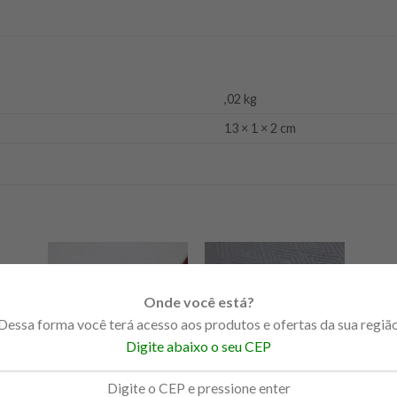
,02 kg
13 × 1 × 2 cm
-23%
Onde você está?
Dessa forma você terá acesso aos produtos e ofertas da sua regiã
Digite abaixo o seu CEP
FORRO MODULAR
Forro modular de Gesso
com película em PVC e
FORRO
FORRO