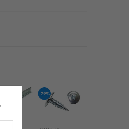
-29%
o
ACESSÓRIOS