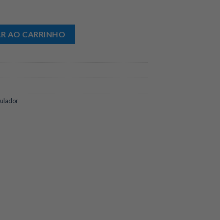
ro Modular quantidade
AR AO CARRINHO
ulador