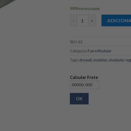
9998 em estoque
Regulador de Rebitar para For
ADICION
SKU:
63
Categoria:
Forro Modular
Tags:
drywall
,
modular
,
nivelador
,
reg
Calcular Frete
OK