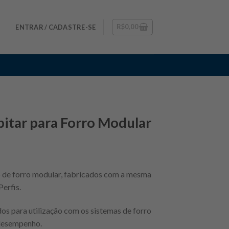
R$
0,00
ENTRAR / CADASTRE-SE
itar para Forro Modular
o de forro modular, fabricados com a mesma
erfis.
os para utilização com os sistemas de forro
desempenho.