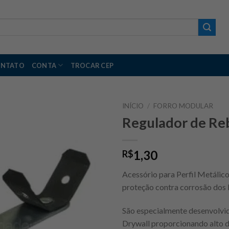
NTATO
CONTA
TROCAR CEP
INÍCIO
/
FORRO MODULAR
Regulador de Reb
1,30
R$
Acessório para Perfil Metálic
proteção contra corrosão dos P
São especialmente desenvolvid
Drywall proporcionando alto 