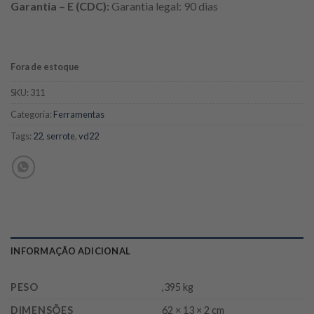
Garantia – E (CDC):
Garantia legal: 90 dias
Fora de estoque
SKU:
311
Categoria:
Ferramentas
Tags:
22
,
serrote
,
vd22
INFORMAÇÃO ADICIONAL
PESO
,395 kg
DIMENSÕES
62 × 13 × 2 cm