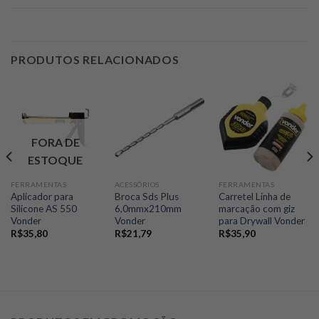
PRODUTOS RELACIONADOS
FORA DE
ESTOQUE
FERRAMENTAS
ACESSÓRIOS
FERRAMENTAS
Aplicador para
Broca Sds Plus
Carretel Linha de
Silicone AS 550
6,0mmx210mm
marcação com giz
Vonder
Vonder
para Drywall Vonder
R$
35,80
R$
21,79
R$
35,90
0.