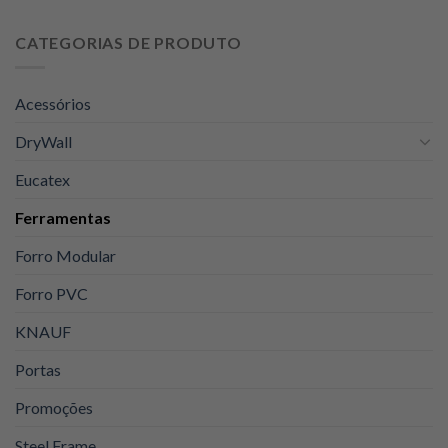
preço
preço
original
atual
CATEGORIAS DE PRODUTO
era:
é:
R$129,00.
R$105,00.
Acessórios
DryWall
Eucatex
Ferramentas
Forro Modular
Forro PVC
KNAUF
Portas
Promoções
Steel Frame