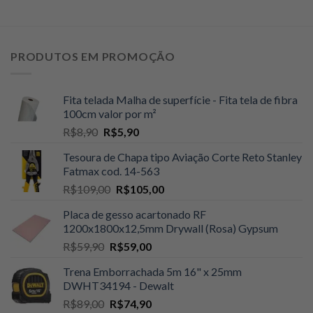
PRODUTOS EM PROMOÇÃO
Fita telada Malha de superfície - Fita tela de fibra
100cm valor por m²
O
O
R$
8,90
R$
5,90
preço
preço
Tesoura de Chapa tipo Aviação Corte Reto Stanley
original
atual
Fatmax cod. 14-563
era:
é:
O
O
R$
109,00
R$
105,00
R$8,90.
R$5,90.
preço
preço
Placa de gesso acartonado RF
original
atual
1200x1800x12,5mm Drywall (Rosa) Gypsum
era:
é:
O
O
R$
59,90
R$
59,00
R$109,00.
R$105,00.
preço
preço
Trena Emborrachada 5m 16" x 25mm
original
atual
DWHT34194 - Dewalt
era:
é:
O
O
R$
89,00
R$
74,90
R$59,90.
R$59,00.