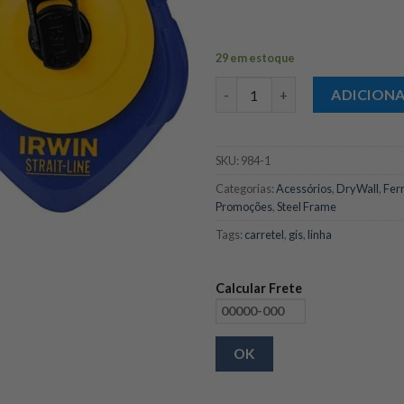
29 em estoque
Carretel Linha de marcação 30
ADICION
SKU:
984-1
Categorias:
Acessórios
,
DryWall
,
Fer
Promoções
,
Steel Frame
Tags:
carretel
,
gis
,
linha
Calcular Frete
OK