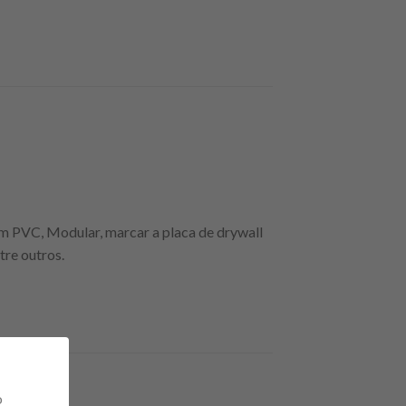
em PVC, Modular, marcar a placa de drywall
tre outros.
o