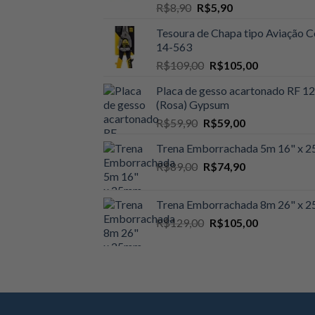
O
O
R$
8,90
R$
5,90
preço
preço
Tesoura de Chapa tipo Aviação C
original
atual
14-563
era:
é:
O
O
R$
109,00
R$
105,00
R$8,90.
R$5,90.
preço
preço
Placa de gesso acartonado RF 
original
atual
(Rosa) Gypsum
era:
é:
O
O
R$
59,90
R$
59,00
R$109,00.
R$105,00.
preço
preço
Trena Emborrachada 5m 16" x
original
atual
O
O
R$
89,00
era:
R$
74,90
é:
preço
preço
R$59,90.
R$59,00.
original
atual
Trena Emborrachada 8m 26" x
era:
é:
O
O
R$
129,00
R$
105,00
R$89,00.
R$74,90.
preço
preço
original
atual
era:
é:
R$129,00.
R$105,00.