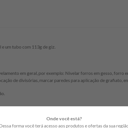
l e um tubo com 113g de giz.
velamento em geral, por exemplo: Nivelar forros em gesso, forro 
ocação de divisórias, marcar paredes para aplicação de grafiato, en
ão.
Onde você está?
Dessa forma você terá acesso aos produtos e ofertas da sua regiã