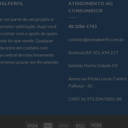
TALPERFIL
ATENDIMENTO AO
CONSUMIDOR
r ser parte do seu projeto é
a maior satisfação. Aqui você
48 3286-1743
 contar com o apoio de quem
contato@metalperfil.com.br
nde do que vende. Qualquer
da entre em contato com
Rodovia BR 101, KM 217
a central de relacionamento
teremos prazer em lhe atender.
Sentido Norte Galpão 03
Anexo ao Molas Lucas Centro 
Palhoça – SC
CNPJ 16.975.204/0001-88