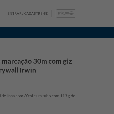
R$
0,00
ENTRAR / CADASTRE-SE
e marcação 30m com giz
ywall Irwin
 de linha com 30ml e um tubo com 113 g de