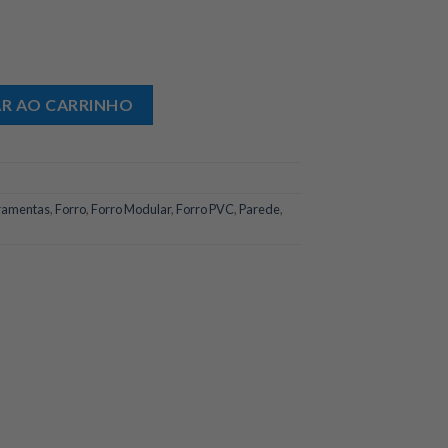
m com giz Vermelho para Drywall Irwin quantidade
AR AO CARRINHO
ramentas
,
Forro
,
Forro Modular
,
Forro PVC
,
Parede
,