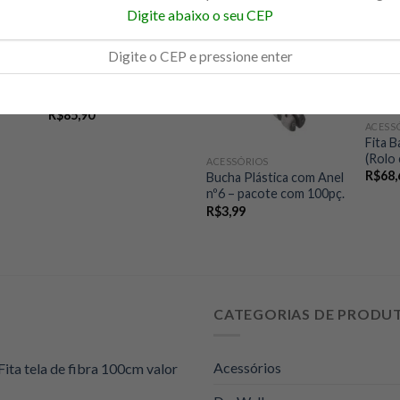
Digite abaixo o seu CEP
ACESSÓRIOS
Fechadura Tubular
QUE
Vouga
R$
85,90
ACESS
Fita B
(Rolo
ACESSÓRIOS
R$
68,
Bucha Plástica com Anel
nº6 – pacote com 100pç.
R$
3,99
CATEGORIAS DE PRODU
Acessórios
Fita tela de fibra 100cm valor