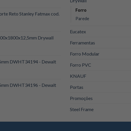
DryWall
Forro
orte Reto Stanley Fatmax cod.
Parede
Eucatex
1200x1800x12,5mm Drywall
Ferramentas
Forro Modular
 25mm DWHT34194 - Dewalt
Forro PVC
KNAUF
 25mm DWHT34196 - Dewalt
Portas
Promoções
Steel Frame