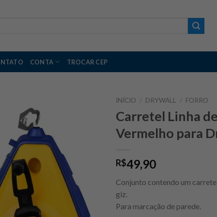
NTATO
CONTA
TROCAR CEP
INÍCIO
/
DRYWALL
/
FORRO
Carretel Linha d
Vermelho para Dr
49,90
R$
Conjunto contendo um carretel
giz.
Para marcação de parede.