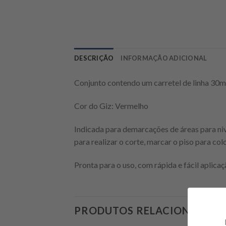
DESCRIÇÃO
INFORMAÇÃO ADICIONAL
Conjunto contendo um carretel de linha 30m
Cor do Giz: Vermelho
Indicada para demarcações de áreas para ni
para realizar o corte, marcar o piso para col
Pronta para o uso, com rápida e fácil aplicaç
PRODUTOS RELACIONADOS