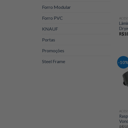
Forro Modular
Forro PVC
ACES
Lâmi
Dryw
KNAUF
R$
18
Portas
Promoções
Steel Frame
-10
ACES
Rasp
Von
R$
58