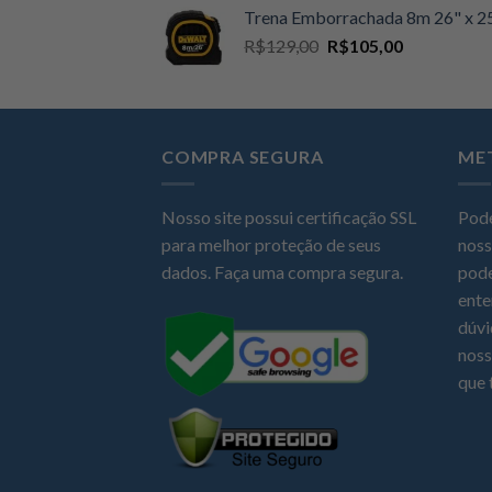
original
atual
Trena Emborrachada 8m 26" x
era:
é:
O
O
R$
129,00
R$
105,00
R$89,00.
R$74,90.
preço
preço
original
atual
era:
é:
R$129,00.
R$105,00.
COMPRA SEGURA
ME
Nosso site possui certificação SSL
Pode
para melhor proteção de seus
noss
dados. Faça uma compra segura.
pode
ente
dúvi
noss
que 