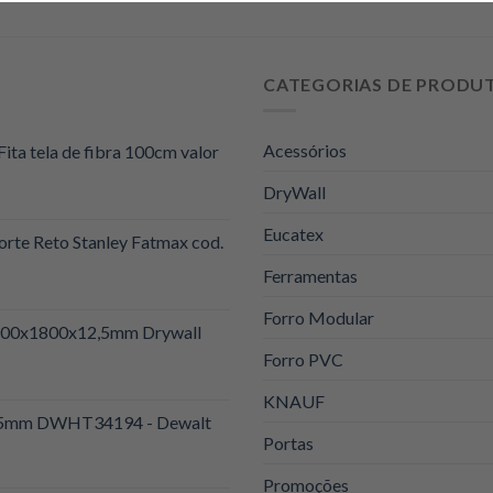
R$259,90.
R$219,90.
CATEGORIAS DE PRODU
Acessórios
Fita tela de fibra 100cm valor
DryWall
Eucatex
orte Reto Stanley Fatmax cod.
Ferramentas
Forro Modular
1200x1800x12,5mm Drywall
Forro PVC
KNAUF
 25mm DWHT34194 - Dewalt
Portas
Promoções