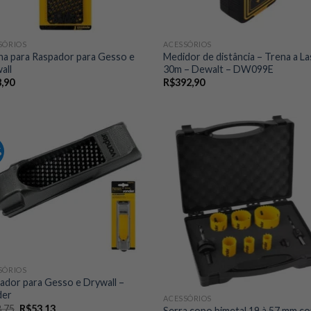
SÓRIOS
ACESSÓRIOS
na para Raspador para Gesso e
Medidor de distância – Trena a L
all
30m – Dewalt – DW099E
,90
R$
392,90
%
SÓRIOS
ador para Gesso e Drywall –
der
ACESSÓRIOS
O
O
,75
R$
53,13
Serra copo bimetal 19 à 57 mm c