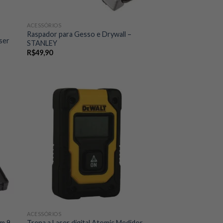
ACESSÓRIOS
Raspador para Gesso e Drywall –
aser
STANLEY
R$
49,90
ACESSÓRIOS
om 9
Trena a Laser digital Atomic Medidor