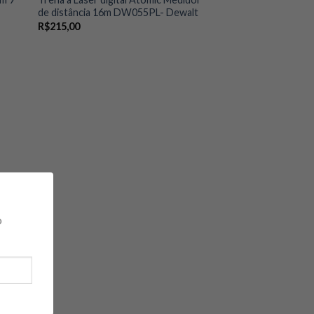
de distância 16m DW055PL- Dewalt
R$
215,00
o