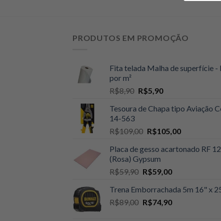
PRODUTOS EM PROMOÇÃO
Fita telada Malha de superfície - 
por m²
O
O
R$
8,90
R$
5,90
preço
preço
Tesoura de Chapa tipo Aviação C
original
atual
14-563
era:
é:
O
O
R$
109,00
R$
105,00
R$8,90.
R$5,90.
preço
preço
Placa de gesso acartonado RF 
original
atual
(Rosa) Gypsum
era:
é:
O
O
R$
59,90
R$
59,00
R$109,00.
R$105,00.
preço
preço
Trena Emborrachada 5m 16" x
original
atual
O
O
R$
89,00
era:
R$
74,90
é:
preço
preço
R$59,90.
R$59,00.