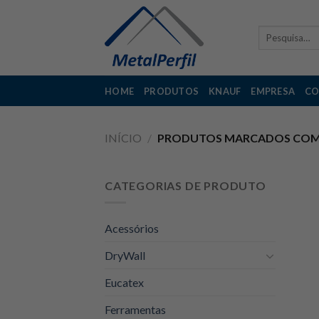
Skip
to
Pesquisar
content
por:
HOME
PRODUTOS
KNAUF
EMPRESA
CO
INÍCIO
/
PRODUTOS MARCADOS COM A
CATEGORIAS DE PRODUTO
Acessórios
DryWall
Eucatex
Ferramentas