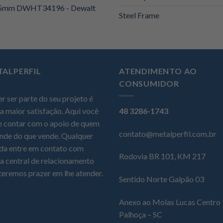
 25mm DWHT34196 - Dewalt
Steel Frame
TALPERFIL
ATENDIMENTO AO
CONSUMIDOR
r ser parte do seu projeto é
a maior satisfação. Aqui você
48 3286-1743
 contar com o apoio de quem
contato@metalperfil.com.br
nde do que vende. Qualquer
da entre em contato com
Rodovia BR 101, KM 217
a central de relacionamento
teremos prazer em lhe atender.
Sentido Norte Galpão 03
Anexo ao Molas Lucas Centro 
Palhoça – SC