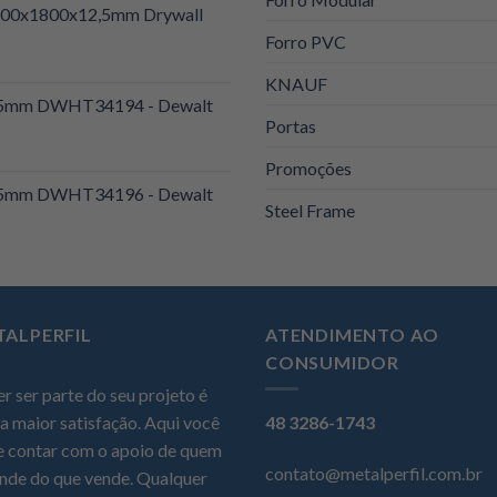
1200x1800x12,5mm Drywall
Forro PVC
KNAUF
 25mm DWHT34194 - Dewalt
Portas
Promoções
 25mm DWHT34196 - Dewalt
Steel Frame
TALPERFIL
ATENDIMENTO AO
CONSUMIDOR
r ser parte do seu projeto é
a maior satisfação. Aqui você
48 3286-1743
 contar com o apoio de quem
contato@metalperfil.com.br
nde do que vende. Qualquer