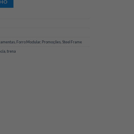
NHO
ramentas
,
Forro Modular
,
Promoções
,
Steel Frame
ncia
,
trena