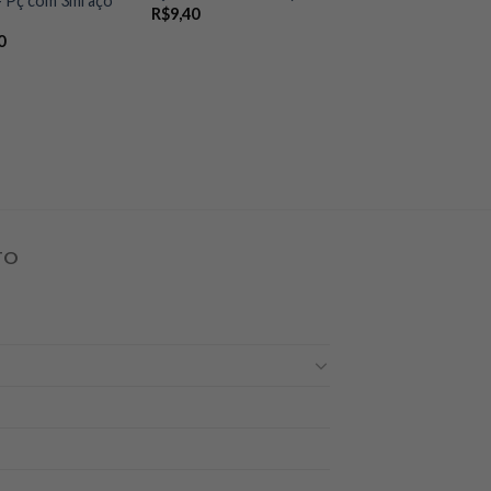
 Pç com 3ml aço
R$
9,40
0
TO