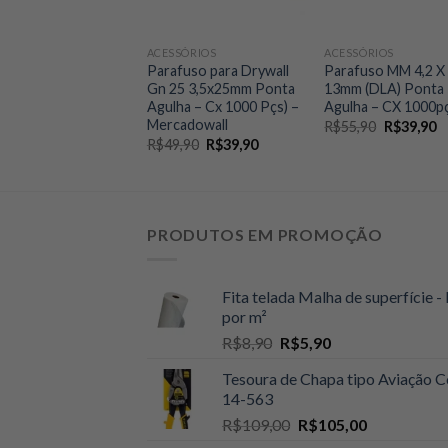
8″ – Cabo de
tico – Vonder
90
ACESSÓRIOS
ACESSÓRIOS
Parafuso para Drywall
Parafuso MM 4,2 X
Gn 25 3,5x25mm Ponta
13mm (DLA) Ponta
Agulha – Cx 1000 Pçs) –
Agulha – CX 1000p
Mercadowall
O
O
R$
55,90
R$
39,90
preço
p
O
O
R$
49,90
R$
39,90
original
at
preço
preço
era:
é:
original
atual
R$55,90.
R
era:
é:
R$49,90.
R$39,90.
PRODUTOS EM PROMOÇÃO
Fita telada Malha de superfície - 
por m²
O
O
R$
8,90
R$
5,90
preço
preço
Tesoura de Chapa tipo Aviação C
original
atual
14-563
era:
é:
O
O
R$
109,00
R$
105,00
R$8,90.
R$5,90.
preço
preço