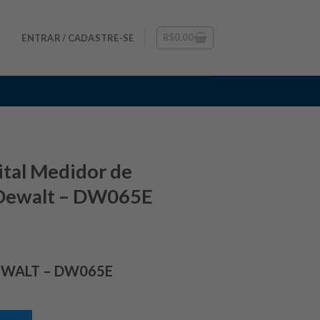
R$
0,00
ENTRAR / CADASTRE-SE
gital Medidor de
 Dewalt – DW065E
 DEWALT – DW065E