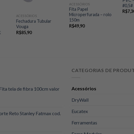
PVC –
ACESSÓRIOS
#0,5#
Fita Papel
R$
7,3
Microperfurada – rolo
ACESSÓRIOS
150m
Fechadura Tubular
R$
49,90
Vouga
ç
R$
85,90
reço
ual
$39,90.
CATEGORIAS DE PRODU
Acessórios
Fita tela de fibra 100cm valor
DryWall
Eucatex
orte Reto Stanley Fatmax cod.
Ferramentas
Forro Modular