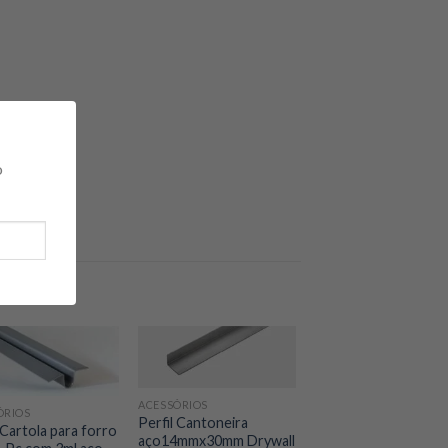
o
ACESSÓRIOS
ÓRIOS
Perfil Cantoneira
 Cartola para forro
aço14mmx30mm Drywall