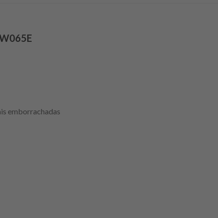
 DW065E
rais emborrachadas