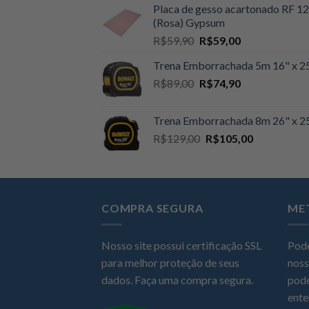
Placa de gesso acartonado RF 
original
atual
(Rosa) Gypsum
era:
é:
O
O
R$
59,90
R$
59,00
R$109,00.
R$105,00.
preço
preço
Trena Emborrachada 5m 16" x
original
atual
O
O
R$
89,00
era:
R$
74,90
é:
preço
preço
R$59,90.
R$59,00.
original
atual
Trena Emborrachada 8m 26" x
era:
é:
O
O
R$
129,00
R$
105,00
R$89,00.
R$74,90.
preço
preço
original
atual
era:
é:
R$129,00.
R$105,00.
COMPRA SEGURA
ME
Nosso site possui certificação SSL
Pode
para melhor proteção de seus
noss
dados. Faça uma compra segura.
pode
ente