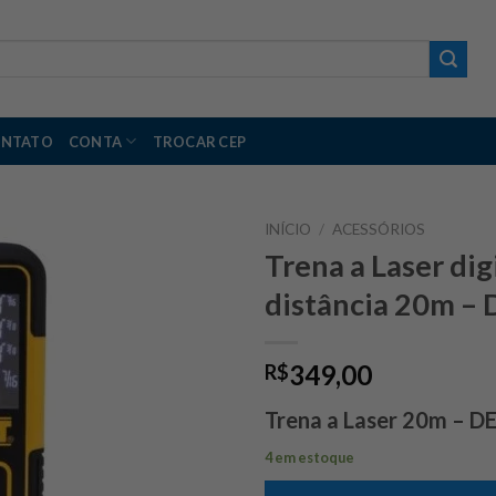
NTATO
CONTA
TROCAR CEP
INÍCIO
/
ACESSÓRIOS
Trena a Laser di
distância 20m –
349,00
R$
Trena a Laser 20m –
4 em estoque