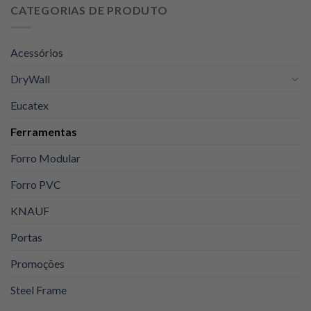
original
atual
CATEGORIAS DE PRODUTO
era:
é:
R$129,00.
R$105,00.
Acessórios
DryWall
Eucatex
Ferramentas
Forro Modular
Forro PVC
KNAUF
Portas
Promoções
Steel Frame