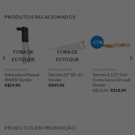
PRODUTOS RELACIONADOS
-17%
FORA DE
FORA DE
ESTOQUE
ESTOQUE
FERRAMENTAS
FERRAMENTAS
FERRAMENTAS
Rebitadora Manual
Serrote 22″ VD-22 –
Serrote 6.1/2″ Prof
RM300 Vonder
Vonder
Ponta Gesso Drywall
Vonder
R$
29,90
R$
49,90
O
O
R$
22,90
R$
18,90
preço
preç
original
atual
era:
é:
R$22,90.
R$18
PRODUTOS EM PROMOÇÃO