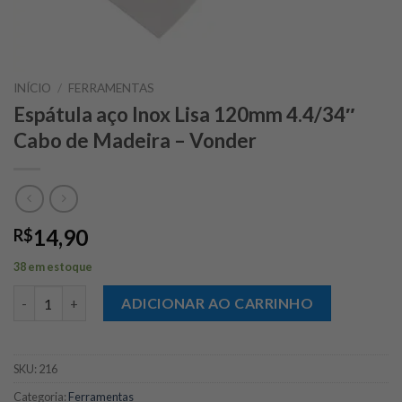
INÍCIO
/
FERRAMENTAS
Espátula aço Inox Lisa 120mm 4.4/34″
Cabo de Madeira – Vonder
14,90
R$
38 em estoque
Espátula aço Inox Lisa 120mm 4.4/34" Cabo de Madeira - Vonde
ADICIONAR AO CARRINHO
SKU:
216
Categoria:
Ferramentas