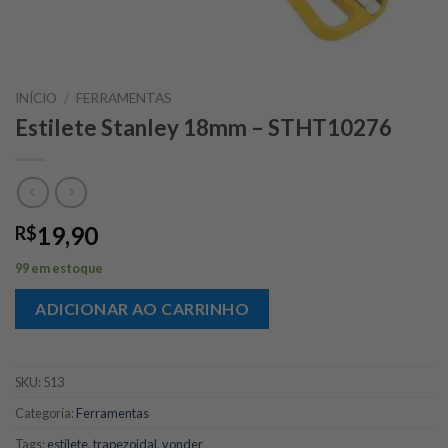
INÍCIO
/
FERRAMENTAS
Estilete Stanley 18mm – STHT10276
19,90
R$
99 em estoque
ADICIONAR AO CARRINHO
SKU:
513
Categoria:
Ferramentas
Tags:
estilete
,
trapezoidal
,
vonder