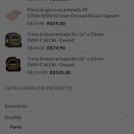
preço
preço
Placa de gesso acartonado RF
original
atual
1200x1800x12,5mm Drywall (Rosa) Gypsum
era:
é:
O
O
R$
59,90
R$
59,00
R$109,00.
R$105,00.
preço
preço
Trena Emborrachada 5m 16" x 25mm
original
atual
DWHT34194 - Dewalt
era:
é:
O
O
R$
89,00
R$
74,90
R$59,90.
R$59,00.
preço
preço
Trena Emborrachada 8m 26" x 25mm
original
atual
DWHT34196 - Dewalt
era:
é:
O
O
R$
129,00
R$
105,00
R$89,00.
R$74,90.
preço
preço
original
atual
CATEGORIAS DE PRODUTO
era:
é:
R$129,00.
R$105,00.
Acessórios
DryWall
Forro