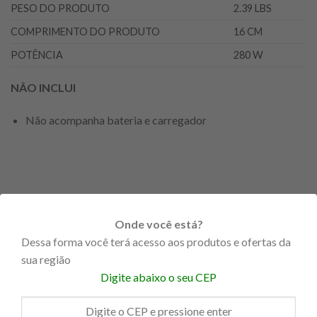
PESO DO PRODUTO
2.39 LBS
COMPRIMENTO DO PRODUTO
16 CM
POTÊNCIA
280 W
NÂO INCLUI
Não acompanha bateria e carregador
PRODUTOS RELACIONADOS
Onde você está?
Dessa forma você terá acesso aos produtos e ofertas da
sua região
Digite abaixo o seu CEP
FORA DE
ESTOQUE