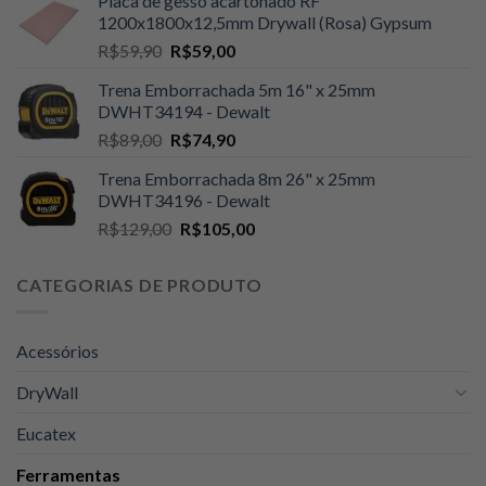
Placa de gesso acartonado RF
original
atual
1200x1800x12,5mm Drywall (Rosa) Gypsum
era:
é:
O
O
R$
59,90
R$
59,00
R$109,00.
R$105,00.
preço
preço
Trena Emborrachada 5m 16" x 25mm
original
atual
DWHT34194 - Dewalt
era:
é:
O
O
R$
89,00
R$
74,90
R$59,90.
R$59,00.
preço
preço
Trena Emborrachada 8m 26" x 25mm
original
atual
DWHT34196 - Dewalt
era:
é:
O
O
R$
129,00
R$
105,00
R$89,00.
R$74,90.
preço
preço
original
atual
CATEGORIAS DE PRODUTO
era:
é:
R$129,00.
R$105,00.
Acessórios
DryWall
Eucatex
Ferramentas