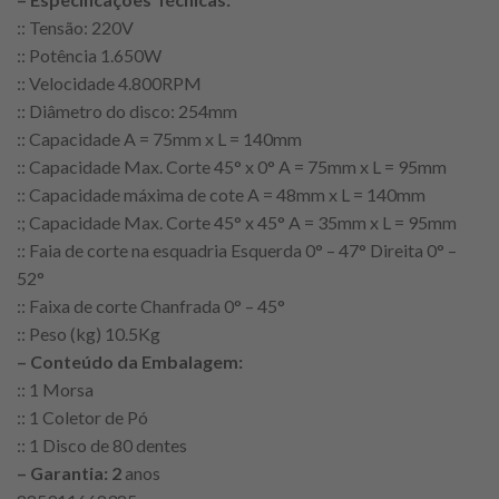
:: Tensão: 220V
:: Potência 1.650W
:: Velocidade 4.800RPM
:: Diâmetro do disco: 254mm
:: Capacidade A = 75mm x L = 140mm
:: Capacidade Max. Corte 45° x 0° A = 75mm x L = 95mm
:: Capacidade máxima de cote A = 48mm x L = 140mm
:; Capacidade Max. Corte 45° x 45° A = 35mm x L = 95mm
:: Faia de corte na esquadria Esquerda 0° – 47° Direita 0° –
52°
:: Faixa de corte Chanfrada 0° – 45°
:: Peso (kg) 10.5Kg
– Conteúdo da Embalagem:
:: 1 Morsa
:: 1 Coletor de Pó
:: 1 Disco de 80 dentes
– Garantia: 2
anos