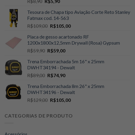
O
O
R$
8,90
R$
5,90
preço
preço
Tesoura de Chapa tipo Aviação Corte Reto Stanley
original
atual
Fatmax cod. 14-563
era:
é:
O
O
R$
109,00
R$
105,00
R$8,90.
R$5,90.
preço
preço
Placa de gesso acartonado RF
original
atual
1200x1800x12,5mm Drywall (Rosa) Gypsum
era:
é:
O
O
R$
59,90
R$
59,00
R$109,00.
R$105,00.
preço
preço
Trena Emborrachada 5m 16" x 25mm
original
atual
DWHT34194 - Dewalt
era:
é:
O
O
R$
89,00
R$
74,90
R$59,90.
R$59,00.
preço
preço
Trena Emborrachada 8m 26" x 25mm
original
atual
DWHT34196 - Dewalt
era:
é:
O
O
R$
129,00
R$
105,00
R$89,00.
R$74,90.
preço
preço
original
atual
CATEGORIAS DE PRODUTO
era:
é:
R$129,00.
R$105,00.
Acessórios