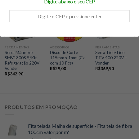
Digite abaixo o seu CEP
FERRAMENTAS
ACESSÓRIOS
FERRAMENTAS
Serra Mármore
Disco de Corte
Serra Tico-Tico
SMV1300S S/Kit
115mm x 1mm (Cx
TTV 400 220V –
Refrigeração 220V
com 10 Pçs)
Vonder
Vonder
R$
29,00
R$
369,90
R$
342,90
PRODUTOS EM PROMOÇÃO
Fita telada Malha de superfície - Fita tela de fibra
100cm valor por m²